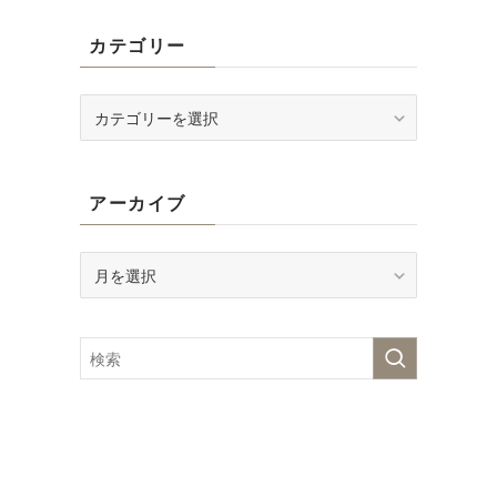
カテゴリー
計
カ
肩
テ
と
ゴ
リ
アーカイブ
ー
ア
ー
カ
イ
ブ
ま