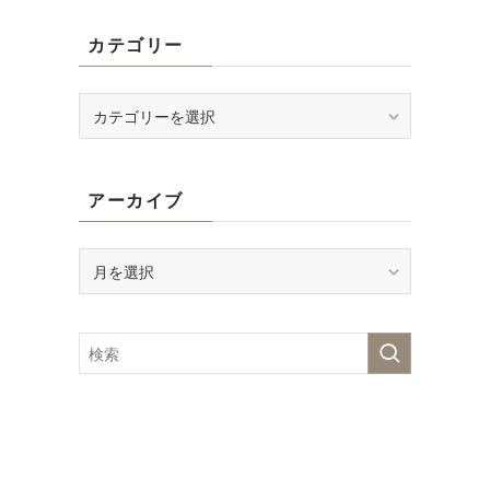
が
カテゴリー
カ
テ
ゴ
が
リ
子
アーカイブ
ー
は
ア
ー
カ
イ
ブ