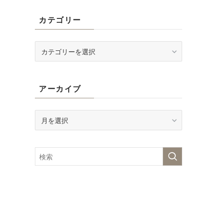
明
カテゴリー
カ
テ
ゴ
リ
アーカイブ
ー
ア
ー
カ
イ
ブ
ど